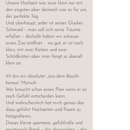
Unsere Hochzeit war zwar klein nur mit
den engsten aber dennoch war es für uns
der perfekte Tag.
Und überhaupt, jeder ist seines Glückes
Schmied – man soll sich seine Träume
erfüllen – deshalb haben wir zuhause
einen Zoo eröffnet - na gut, er ist noch
klein, mit zwei Katzen und zwei
Schildkröten aber man fängt ja überall
klein an.
Ich bin ein absoluter „aus-dem-Bauch-
heraus“ Mensch.
Wer braucht schon einen Plan wenn er es
nach Gefühl entscheiden kann.
Und wahrscheinlich hat mich genau das
dazu geführt Hochzeiten und Paare zu
fotografieren.
Dieses kleine spontane, gefühlvolle und
emotionale Band – das dazwischen – das