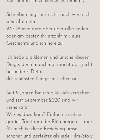
Zeit nimmst mich kennen zu lernen :)
Schreiben liegt mir nicht, auch wenn ich
sehr offen bin.
Wir können gern aber über alles reden –
oder am besten ihr erzählt mir eure
Geschichte und ich höre zu!
Ich liebe die kleinen und unscheinbaren
Dinge, denn manchmal macht das „nicht
besondere“ Detail
die schönsten Dinge im Leben aus.
Seit 9 Jahren bin ich glücklich vergeben
und seit September 2020 sind wir
verheiratet.
Wie es dazu kam? Einfach so, ohne
großes Tamtam oder Blütenregen – aber
für mich ist diese Beziehung umso
schöner und perfekter als jede Film-Story.